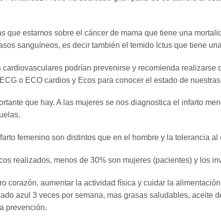
das que estamos sobre el cáncer de mama que tiene una mortal
sos sanguíneos, es decir también el temido Ictus que tiene un
s cardiovasculares podrían prevenirse y recomienda realizarse
 ECG o ECO cardios y Ecos para conocer el estado de nuestras 
tante que hay. A las mujeres se nos diagnostica el infarto me
uelas.
farto femenino son distintos que en el hombre y la tolerancia al 
nicos realizados, menos de 30% son mujeres (pacientes) y los i
ro corazón, aumentar la actividad física y cuidar la alimentac
scado azul 3 veces por semana, mas grasas saludables, aceite de 
la prevención.