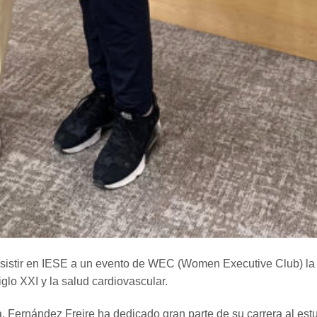
istir en IESE a un evento de WEC (Women Executive Club) la p
glo XXI y la salud cardiovascular.
a. Fernández Freire ha dedicado gran parte de su carrera al es