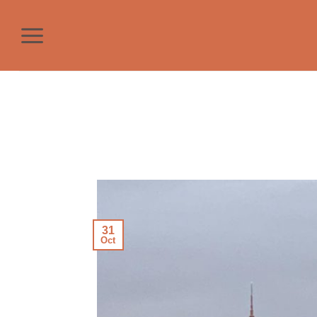
Saltar
al
contenido
31
Oct