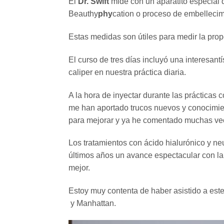
El
Dr. Swift
mide con un aparatito especial 
Beauthy
phy
cation o proceso de embelleci
Estas medidas son útiles para medir la propo
El curso de tres días incluyó una interesant
caliper en nuestra práctica diaria.
A la hora de inyectar durante las prácticas 
me han aportado trucos nuevos y conocimien
para mejorar y ya he comentado muchas vec
Los tratamientos con ácido hialurónico y n
últimos años un avance espectacular con la m
mejor.
Estoy muy contenta de haber asistido a este
y Manhattan.