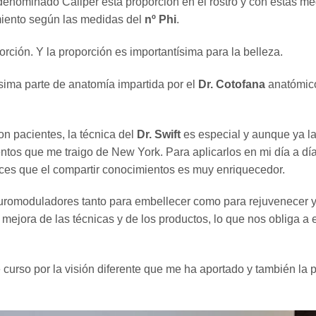
denominado Caliper esta proporción en el rostro y con estas m
miento según las medidas del
nº Phi
.
rción. Y la proporción es importantísima para la belleza.
ísima parte de anatomía impartida por el
Dr. Cotofana
anatómico 
con pacientes, la técnica del
Dr. Swift
es especial y aunque ya la
tos que me traigo de New York. Para aplicarlos en mi día a dí
es que el compartir conocimientos es muy enriquecedor.
euromoduladores tanto para embellecer como para rejuvenecer y
ejora de las técnicas y de los productos, lo que nos obliga a e
 curso por la visión diferente que me ha aportado y también la 