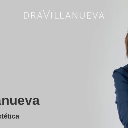
lanueva
tética