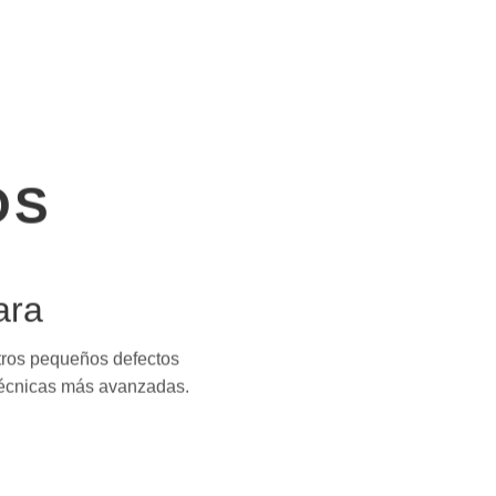
OS
ara
otros pequeños defectos
 técnicas más avanzadas.